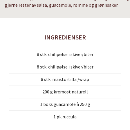
gjerne rester av salsa, guacamole, rømme og grønnsaker.
INGREDIENSER
8 stk. chilipølse i skiver/biter
8 stk. chilipølse i skiver/biter
8 stk. maistortilla /wrap
200 g kremost naturell
1 boks guacamole à 250 g
1 pk ruccula