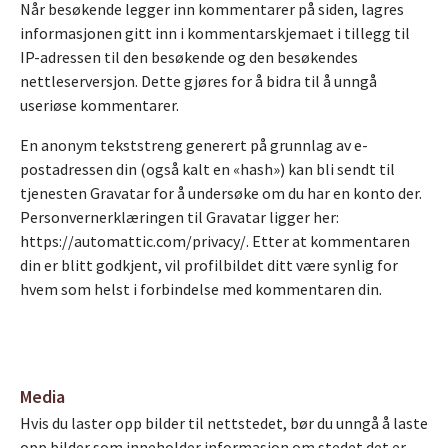
Når besøkende legger inn kommentarer på siden, lagres
informasjonen gitt inn i kommentarskjemaet i tillegg til
IP-adressen til den besøkende og den besøkendes
nettleserversjon. Dette gjøres for å bidra til å unngå
useriøse kommentarer.
En anonym tekststreng generert på grunnlag av e-
postadressen din (også kalt en «hash») kan bli sendt til
tjenesten Gravatar for å undersøke om du har en konto der.
Personvernerklæringen til Gravatar ligger her:
https://automattic.com/privacy/. Etter at kommentaren
din er blitt godkjent, vil profilbildet ditt være synlig for
hvem som helst i forbindelse med kommentaren din.
Media
Hvis du laster opp bilder til nettstedet, bør du unngå å laste
opp bilder som inneholder informasjon om stedet det er