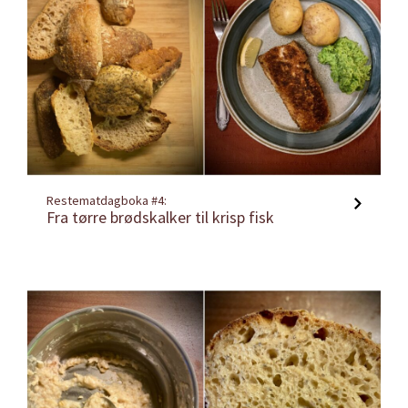
Restematdagboka #4:
Fra tørre brødskalker til krisp fisk